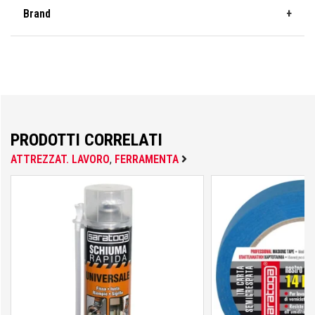
Colorificio Abruzzese
Brand
Materiale Elettrico
FT
Deca
PRODOTTI CORRELATI
Einhell
ATTREZZAT. LAVORO
,
FERRAMENTA
Femi
Fila