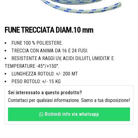
Idraulica
Sist. Irrigazione
Soffiatori
Bongioanni
FUNE TRECCIATA DIAM.10 mm
Tagliaerba
Vernici
FUNE 100 % POLIESTERE.
TRECCIA CON ANIMA DA 16 E 24 FUSI.
Campagnola
RESISTENTE A RAGGI UV, ACIDI DILUITI, UMIDITA’ E
TEMPERATURE -45°/+150°.
Hobby e fai da te
LUNGHEZZA ROTOLO: +/- 200 MT
PESO ROTOLO: +/- 15 KG
Carinci
Sei interessato a questo prodotto?
Ferramenta
Contattaci per qualsiasi informazione. Siamo a tua disposizione!
CBE Elettrodomestici
Richiedi info via whatsapp
Casalinghi