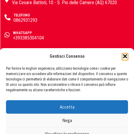
GF Garden
Via Cesare Battisti, 10 - S. Pio delle Camere (AQ) 67020
TELEFONO
0862931293
Hitachi
WHATSAPP
+393385304104
EMAIL
info@emporiomarini.com
Gestisci Consenso
Horomia
SEGUICI SUI SOCIAL
Per fornire le migliori esperienze, utilizziamo tecnologie come i cookie per
memorizzare e/o accedere alle informazioni del dispositivo. Il consenso a queste
tecnologie ci permetterà di elaborare dati come il comportamento di navigazione o
ID unici su questo sito. Non acconsentire o ritirare il consenso può influire
Husqvarna
negativamente su alcune caratteristiche e funzioni.
Accetta
© 2026 Emporio Marini s.r.l., P.IVA 01729060663. Powered by
Publipress srl
IngCo
Nega
Termini e condizioni
|
Privacy policy
|
Cookie policy
Visualizza le preferenze