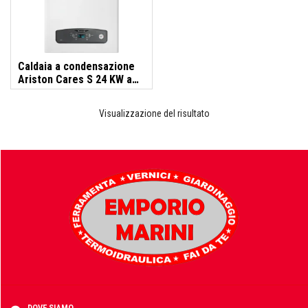
Idraulica
Sist. Irrigazione
Soffiatori
Bongioanni
Caldaia a condensazione
Tagliaerba
Ariston Cares S 24 KW a
Vernici
metano o gpl
Visualizzazione del risultato
Campagnola
Hobby e fai da te
Carinci
Ferramenta
CBE Elettrodomestici
Casalinghi
DOVE SIAMO