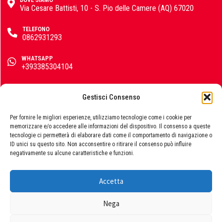
Colorificio Abruzzese
Via Cesare Battisti, 10 - S. Pio delle Camere (AQ) 67020
TELEFONO
Materiale Elettrico
0862931293
Deca
WHATSAPP
+393385304104
EMAIL
info@emporiomarini.com
Gestisci Consenso
Einhell
SEGUICI SUI SOCIAL
Per fornire le migliori esperienze, utilizziamo tecnologie come i cookie per
memorizzare e/o accedere alle informazioni del dispositivo. Il consenso a queste
tecnologie ci permetterà di elaborare dati come il comportamento di navigazione o
ID unici su questo sito. Non acconsentire o ritirare il consenso può influire
Femi
negativamente su alcune caratteristiche e funzioni.
Accetta
© 2026 Emporio Marini s.r.l., P.IVA 01729060663. Powered by
Publipress srl
Fila
Nega
Termini e condizioni
|
Privacy policy
|
Cookie policy