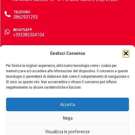
Colorificio Abruzzese
TELEFONO
0862931293
Materiale Elettrico
WHATSAPP
Deca
+393385304104
EMAIL
info@emporiomarini.com
Gestisci Consenso
Einhell
SEGUICI SUI SOCIAL
Per fornire le migliori esperienze, utilizziamo tecnologie come i cookie per
memorizzare e/o accedere alle informazioni del dispositivo. Il consenso a queste
tecnologie ci permetterà di elaborare dati come il comportamento di navigazione o
ID unici su questo sito. Non acconsentire o ritirare il consenso può influire
negativamente su alcune caratteristiche e funzioni.
Femi
Accetta
© 2026 Emporio Marini s.r.l., P.IVA 01729060663. Powered by
Publipress srl
Nega
Fila
Termini e condizioni
|
Privacy policy
|
Cookie policy
Visualizza le preferenze