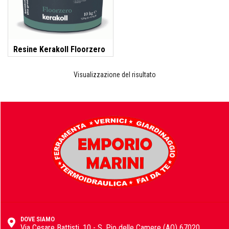
Idraulica
Sist. Irrigazione
Soffiatori
Bongioanni
Resine Kerakoll Floorzero
Tagliaerba
Vernici
Visualizzazione del risultato
Campagnola
Hobby e fai da te
Carinci
Ferramenta
CBE Elettrodomestici
Casalinghi
DOVE SIAMO
Via Cesare Battisti, 10 - S. Pio delle Camere (AQ) 67020