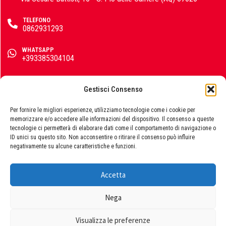
Colorificio Abruzzese
TELEFONO
0862931293
Materiale Elettrico
WHATSAPP
Deca
+393385304104
EMAIL
info@emporiomarini.com
Gestisci Consenso
Einhell
SEGUICI SUI SOCIAL
Per fornire le migliori esperienze, utilizziamo tecnologie come i cookie per
memorizzare e/o accedere alle informazioni del dispositivo. Il consenso a queste
tecnologie ci permetterà di elaborare dati come il comportamento di navigazione o
ID unici su questo sito. Non acconsentire o ritirare il consenso può influire
negativamente su alcune caratteristiche e funzioni.
Femi
Accetta
© 2026 Emporio Marini s.r.l., P.IVA 01729060663. Powered by
Publipress srl
Nega
Fila
Termini e condizioni
|
Privacy policy
|
Cookie policy
Visualizza le preferenze