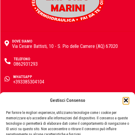
GF Garden
Hitachi
DOVE SIAMO
Via Cesare Battisti, 10 - S. Pio delle Camere (AQ) 67020
Horomia
TELEFONO
0862931293
WHATSAPP
+393385304104
Husqvarna
EMAIL
info@emporiomarini.com
Gestisci Consenso
SEGUICI SUI SOCIAL
Per fornire le migliori esperienze, utilizziamo tecnologie come i cookie per
IngCo
memorizzare e/o accedere alle informazioni del dispositivo. Il consenso a queste
tecnologie ci permetterà di elaborare dati come il comportamento di navigazione o
ID unici su questo sito. Non acconsentire o ritirare il consenso può influire
negativamente su alcune caratteristiche e funzioni.