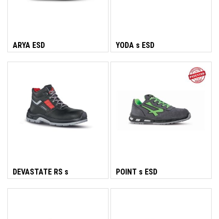
Idraulica
Sist. Irrigazione
Soffiatori
Bongioanni
ARYA ESD
YODA s ESD
Tagliaerba
Vernici
Campagnola
Hobby e fai da te
Carinci
Ferramenta
DEVASTATE RS s
POINT s ESD
CBE Elettrodomestici
Casalinghi