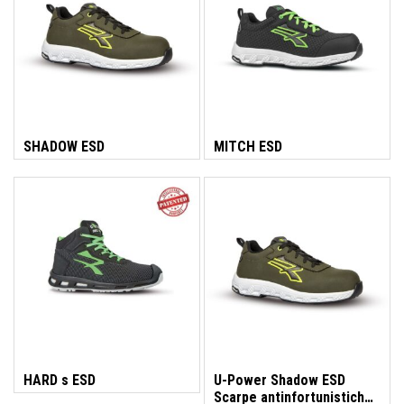
Colorificio Abruzzese
Materiale Elettrico
Deca
SHADOW ESD
MITCH ESD
Einhell
Femi
Fila
HARD s ESD
U-Power Shadow ESD
Scarpe antinfortunistiche