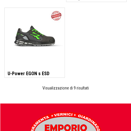
basse S3S CI HI HRO FO SR
Fisher
FOCO
U-Power EGON s ESD
Fondital
Ordina
Visualizzazione di 9 risultati
in
base
FT
al
più
recente