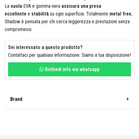
Colorificio Abruzzese
La
suola
EVA e gomma nera
assicura una presa
eccellente
e
stabilità
su ogni superficie. Totalmente
metal free
,
Materiale Elettrico
Shadow è pensata per chi cerca leggerezza e prestazioni senza
compromessi.
Deca
Sei interessato a questo prodotto?
Contattaci per qualsiasi informazione. Siamo a tua disposizione!
Einhell
Richiedi info via whatsapp
Femi
Brand
U Power
Fila