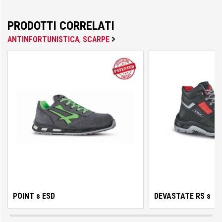
PRODOTTI CORRELATI
Fisher
ANTINFORTUNISTICA
,
SCARPE
FOCO
Fondital
FT
POINT s ESD
DEVASTATE RS s