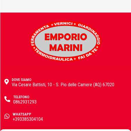
GF Garden
Hitachi
Horomia
DOVE SIAMO
Via Cesare Battisti, 10 - S. Pio delle Camere (AQ) 67020
Husqvarna
TELEFONO
0862931293
IngCo
WHATSAPP
+393385304104