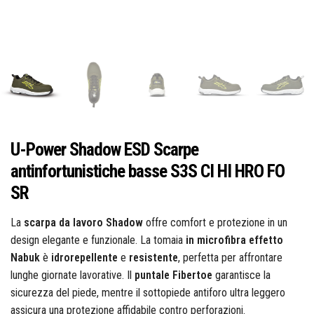
Idraulica
Sist. Irrigazione
Soffiatori
Bongioanni
Tagliaerba
Vernici
Campagnola
U-Power Shadow ESD Scarpe
Hobby e fai da te
antinfortunistiche basse S3S CI HI HRO FO
Carinci
SR
La
scarpa da lavoro Shadow
offre comfort e protezione in un
Ferramenta
design elegante e funzionale. La tomaia
in microfibra effetto
CBE Elettrodomestici
Nabuk
è
idrorepellente
e
resistente
, perfetta per affrontare
lunghe giornate lavorative. Il
puntale Fibertoe
garantisce la
sicurezza del piede, mentre il sottopiede antiforo ultra leggero
Casalinghi
assicura una protezione affidabile contro perforazioni.