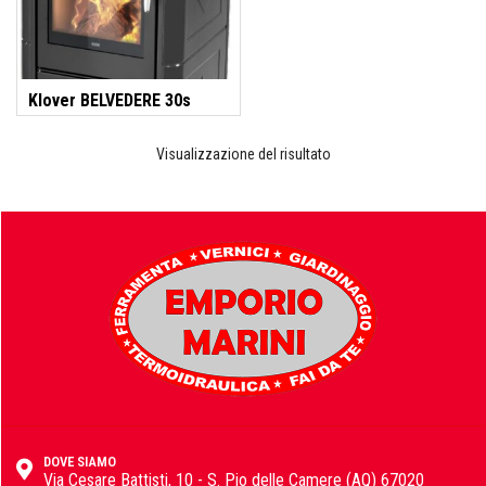
Idraulica
Sist. Irrigazione
Soffiatori
Bongioanni
Klover BELVEDERE 30s
Tagliaerba
Vernici
Visualizzazione del risultato
Campagnola
Hobby e fai da te
Carinci
Ferramenta
CBE Elettrodomestici
Casalinghi
DOVE SIAMO
Via Cesare Battisti, 10 - S. Pio delle Camere (AQ) 67020