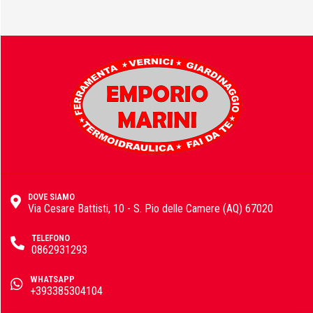
Fisher
FOCO
Fondital
DOVE SIAMO
Via Cesare Battisti, 10 - S. Pio delle Camere (AQ) 67020
TELEFONO
FT
0862931293
WHATSAPP
+393385304104