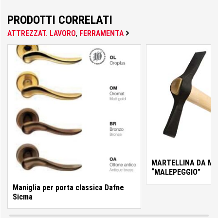
Colorificio Abruzzese
PRODOTTI CORRELATI
Materiale Elettrico
ATTREZZAT. LAVORO
,
FERRAMENTA
Deca
Einhell
Femi
MARTELLINA DA M
“MALEPEGGIO”
Maniglia per porta classica Dafne
Sicma
Fila