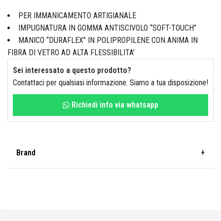
Idraulica
Sist. Irrigazione
PER IMMANICAMENTO ARTIGIANALE
IMPUGNATURA IN GOMMA ANTISCIVOLO “SOFT-TOUCH”
Soffiatori
Bongioanni
MANICO “DURAFLEX” IN POLIPROPILENE CON ANIMA IN
FIBRA DI VETRO AD ALTA FLESSIBILITA’
Tagliaerba
Vernici
Sei interessato a questo prodotto?
Contattaci per qualsiasi informazione. Siamo a tua disposizione!
Campagnola
Richiedi info via whatsapp
Hobby e fai da te
Carinci
Brand
Ferramenta
CBE Elettrodomestici
FT
Casalinghi