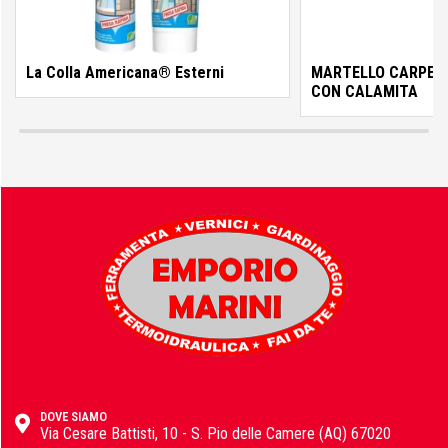
GF Garden
La Colla Americana® Esterni
MARTELLO CARPENT
CON CALAMITA
Hitachi
Horomia
Husqvarna
IngCo
DOVE SIAMO
Via Cesare Battisti, 10 - S. Pio delle Camere (AQ) 67020