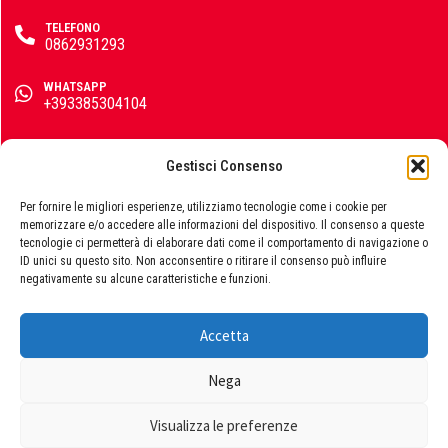
TELEFONO
IsoKalor
0862931293
WHATSAPP
+393385304104
Karcher
EMAIL
info@emporiomarini.com
Gestisci Consenso
SEGUICI SUI SOCIAL
Per fornire le migliori esperienze, utilizziamo tecnologie come i cookie per
memorizzare e/o accedere alle informazioni del dispositivo. Il consenso a queste
Kerakoll
tecnologie ci permetterà di elaborare dati come il comportamento di navigazione o
ID unici su questo sito. Non acconsentire o ritirare il consenso può influire
negativamente su alcune caratteristiche e funzioni.
Accetta
© 2026 Emporio Marini s.r.l., P.IVA 01729060663. Powered by
Klover
Publipress srl
Nega
Termini e condizioni
|
Privacy policy
|
Cookie policy
Visualizza le preferenze
Krino