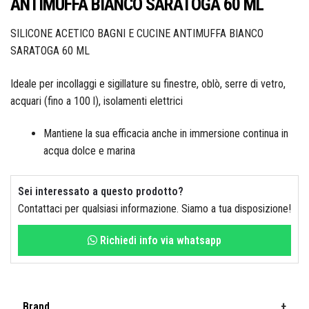
ANTIMUFFA BIANCO SARATOGA 60 ML
Colorificio Abruzzese
SILICONE ACETICO BAGNI E CUCINE ANTIMUFFA BIANCO
Materiale Elettrico
SARATOGA 60 ML
Deca
Ideale per incollaggi e sigillature su finestre, oblò, serre di vetro,
acquari (fino a 100 l), isolamenti elettrici
Mantiene la sua efficacia anche in immersione continua in
Einhell
acqua dolce e marina
Sei interessato a questo prodotto?
Contattaci per qualsiasi informazione. Siamo a tua disposizione!
Femi
Richiedi info via whatsapp
Fila
Brand