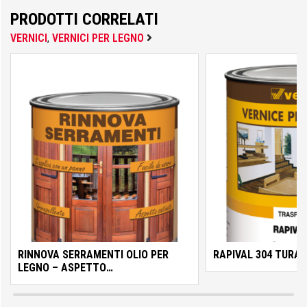
GF Garden
PRODOTTI CORRELATI
VERNICI
,
VERNICI PER LEGNO
Hitachi
Horomia
Husqvarna
RINNOVA SERRAMENTI OLIO PER
RAPIVAL 304 TURAP
LEGNO – ASPETTO
IngCo
SATINATO/CERATO