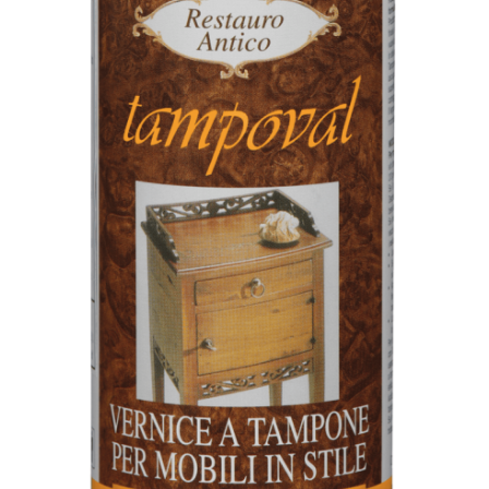
Idraulica
Sist. Irrigazione
Soffiatori
Bongioanni
Tagliaerba
Vernici
Campagnola
Hobby e fai da te
Carinci
Ferramenta
CBE Elettrodomestici
Casalinghi