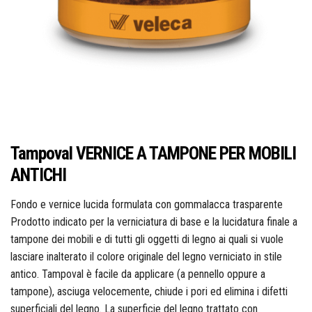
Colorificio Abruzzese
Materiale Elettrico
Deca
Einhell
Tampoval VERNICE A TAMPONE PER MOBILI
ANTICHI
Fondo e vernice lucida formulata con gommalacca trasparente
Femi
Prodotto indicato per la verniciatura di base e la lucidatura finale a
tampone dei mobili e di tutti gli oggetti di legno ai quali si vuole
lasciare inalterato il colore originale del legno verniciato in stile
antico. Tampoval è facile da applicare (a pennello oppure a
Fila
tampone), asciuga velocemente, chiude i pori ed elimina i difetti
superficiali del legno. La superficie del legno trattato con