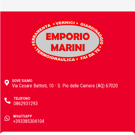
IsoKalor
Karcher
Kerakoll
DOVE SIAMO
Via Cesare Battisti, 10 - S. Pio delle Camere (AQ) 67020
TELEFONO
Klover
0862931293
WHATSAPP
+393385304104
Krino
EMAIL