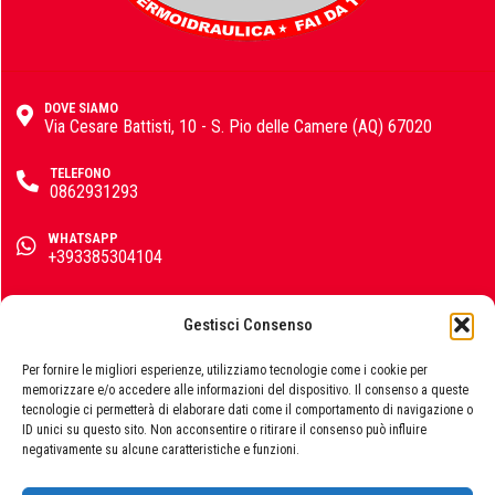
IsoKalor
DOVE SIAMO
Via Cesare Battisti, 10 - S. Pio delle Camere (AQ) 67020
Karcher
TELEFONO
0862931293
WHATSAPP
+393385304104
Kerakoll
EMAIL
info@emporiomarini.com
Gestisci Consenso
SEGUICI SUI SOCIAL
Klover
Per fornire le migliori esperienze, utilizziamo tecnologie come i cookie per
memorizzare e/o accedere alle informazioni del dispositivo. Il consenso a queste
tecnologie ci permetterà di elaborare dati come il comportamento di navigazione o
ID unici su questo sito. Non acconsentire o ritirare il consenso può influire
negativamente su alcune caratteristiche e funzioni.
Krino