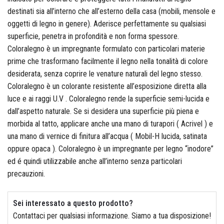
Colorificio Abruzzese
destinati sia all’interno che all’esterno della casa (mobili, mensole e
oggetti di legno in genere). Aderisce perfettamente su qualsiasi
Materiale Elettrico
superficie, penetra in profondità e non forma spessore.
Coloralegno è un impregnante formulato con particolari materie
Deca
prime che trasformano facilmente il legno nella tonalità di colore
desiderata, senza coprire le venature naturali del legno stesso.
Coloralegno è un colorante resistente all’esposizione diretta alla
luce e ai raggi U.V . Coloralegno rende la superficie semi-lucida e
Einhell
dall’aspetto naturale. Se si desidera una superficie più piena e
morbida al tatto, applicare anche una mano di turapori ( Acrivel ) e
una mano di vernice di finitura all’acqua ( Mobil-H lucida, satinata
oppure opaca ). Coloralegno è un impregnante per legno “inodore”
Femi
ed é quindi utilizzabile anche all’interno senza particolari
precauzioni.
Sei interessato a questo prodotto?
Fila
Contattaci per qualsiasi informazione. Siamo a tua disposizione!