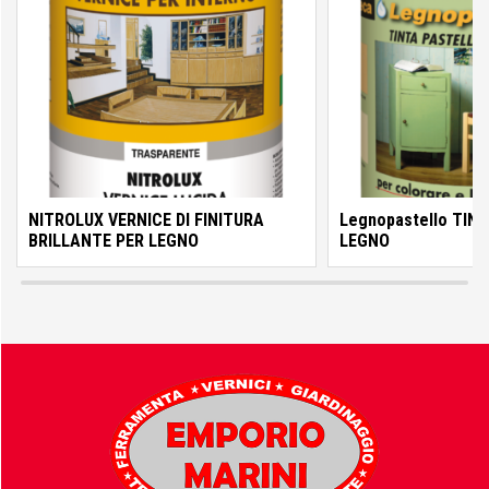
GF Garden
Hitachi
Horomia
NITROLUX VERNICE DI FINITURA
Legnopastello TIN
BRILLANTE PER LEGNO
LEGNO
Husqvarna
IngCo