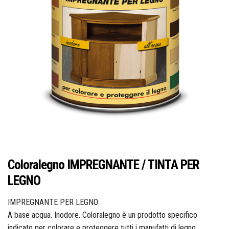
Idraulica
Sist. Irrigazione
Soffiatori
Bongioanni
Tagliaerba
Vernici
Campagnola
Hobby e fai da te
Carinci
Coloralegno IMPREGNANTE / TINTA PER
Ferramenta
LEGNO
CBE Elettrodomestici
IMPREGNANTE PER LEGNO
Casalinghi
A base acqua. Inodore. Coloralegno è un prodotto specifico
indicato per colorare e proteggere tutti i manufatti di legno