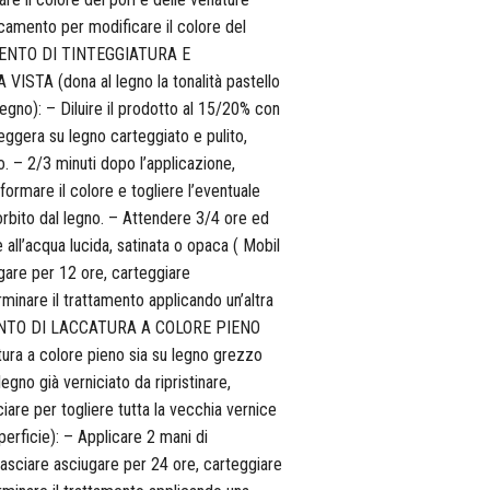
ncamento per modificare il colore del
AMENTO DI TINTEGGIATURA E
TA (dona al legno la tonalità pastello
egno): – Diluire il prodotto al 15/20% con
ggera su legno carteggiato e pulito,
. – 2/3 minuti dopo l’applicazione,
formare il colore e togliere l’eventuale
rbito dal legno. – Attendere 3/4 ore ed
all’acqua lucida, satinata o opaca ( Mobil
ugare per 12 ore, carteggiare
inare il trattamento applicando un’altra
MENTO DI LACCATURA A COLORE PIENO
tura a colore pieno sia su legno grezzo
egno già verniciato da ripristinare,
are per togliere tutta la vecchia vernice
erficie): – Applicare 2 mani di
Lasciare asciugare per 24 ore, carteggiare