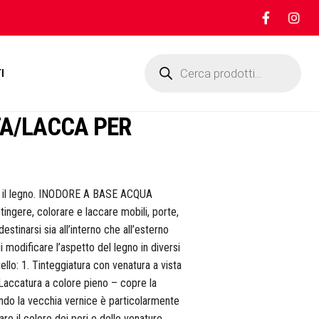
Products
search
I
NTA/LACCA PER
re il legno. INODORE A BASE ACQUA
ingere, colorare e laccare mobili, porte,
estinarsi sia all’interno che all’esterno
 modificare l’aspetto del legno in diversi
tello: 1. Tinteggiatura con venatura a vista
 Laccatura a colore pieno – copre la
ando la vecchia vernice è particolarmente
re il colore dei pori e delle venature