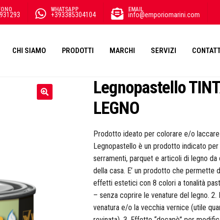
FONO
WHATSAPP
EMAIL
931293
+393385304104
info@emporiomarini.com
CHI SIAMO
PRODOTTI
MARCHI
SERVIZI
CONTATT
Legnopastello TI
LEGNO
Prodotto ideato per colorare e/o lacca
Legnopastello è un prodotto indicato per t
serramenti, parquet e articoli di legno da d
della casa. E’ un prodotto che permette di
effetti estetici con 8 colori a tonalità pas
– senza coprire le venature del legno. 2.
venatura e/o la vecchia vernice (utile qu
rovinata). 3. Effetto “decapè” per modifica