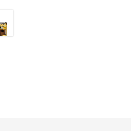
Fisher
FOCO
Fondital
FT