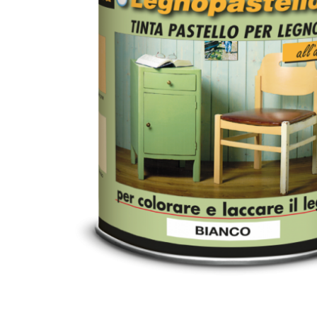
Idraulica
Sist. Irrigazione
Soffiatori
Bongioanni
Tagliaerba
Vernici
Campagnola
Hobby e fai da te
Carinci
Ferramenta
CBE Elettrodomestici
Casalinghi