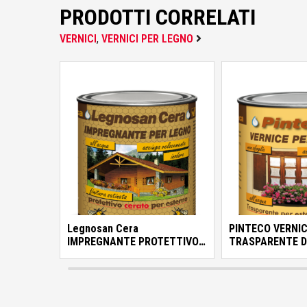
GF Garden
PRODOTTI CORRELATI
VERNICI
,
VERNICI PER LEGNO
Hitachi
Horomia
Husqvarna
Legnosan Cera
PINTECO VERNI
IMPREGNANTE PROTETTIVO
TRASPARENTE DI
CERATO PER IL LEGNO DA
PER LEGNO
ESTERNO
IngCo