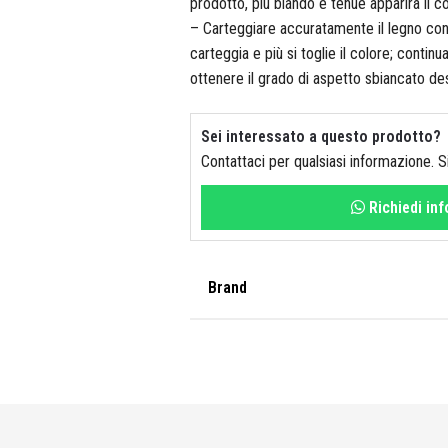
prodotto, più blando e tenue apparirà il c
– Carteggiare accuratamente il legno con 
carteggia e più si toglie il colore; continu
ottenere il grado di aspetto sbiancato de
Sei interessato a questo prodotto?
Contattaci per qualsiasi informazione. 
Richiedi in
Brand
Veleca