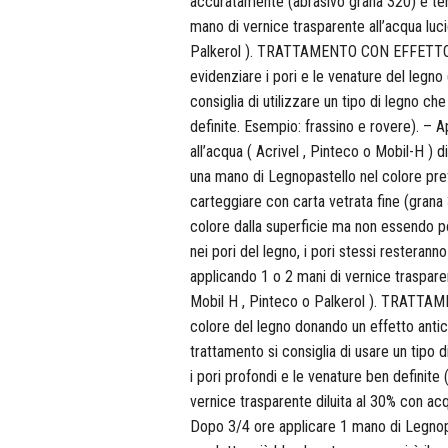
accuratamente (abrasivo grana 320) e ter
mano di vernice trasparente all’acqua luci
Palkerol ). TRATTAMENTO CON EFFETTO 
evidenziare i pori e le venature del legno
consiglia di utilizzare un tipo di legno ch
definite. Esempio: frassino e rovere). – 
all’acqua ( Acrivel , Pinteco o Mobil-H ) 
una mano di Legnopastello nel colore pref
carteggiare con carta vetrata fine (grana 32
colore dalla superficie ma non essendo pos
nei pori del legno, i pori stessi resterann
applicando 1 o 2 mani di vernice trasparen
Mobil H , Pinteco o Palkerol ). TRATT
colore del legno donando un effetto antic
trattamento si consiglia di usare un tipo 
i pori profondi e le venature ben definite
vernice trasparente diluita al 30% con acq
Dopo 3/4 ore applicare 1 mano di Legnopast