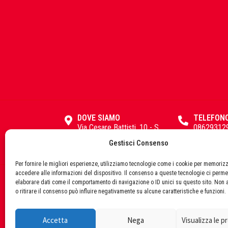
IsoKalor
Karcher
DOVE SIAMO
TELEFON
Kerakoll
Via Cesare Battisti, 10 - S.
08629312
Pio delle Camere (AQ)
Gestisci Consenso
67020
Per fornire le migliori esperienze, utilizziamo tecnologie come i cookie per memoriz
Klover
accedere alle informazioni del dispositivo. Il consenso a queste tecnologie ci perme
elaborare dati come il comportamento di navigazione o ID unici su questo sito. Non 
© 
o ritirare il consenso può influire negativamente su alcune caratteristiche e funzioni.
Accetta
Nega
Visualizza le 
Krino