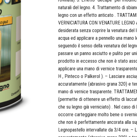
naturali del legno. 4. Trattamento di sbia
legno con un effetto anticato . TRATT
VERNICIATURA CON VENATURE LEGNO A VIS
desiderata senza coprire la venatura del l
acqua ed applicare a pennello una mano le
seguendo il senso della venatura del legno
passare un panno asciutto e pulito per uni
prodotto in eccesso che non è stato asso
applicare una mano di vernice trasparente 
H , Pinteco o Palkerol ). – Lasciare asci
accuratamente (abrasivo grana 320) e term
mano di vernice trasparente. TRATTA
(permette di ottenere un effetto di lacca
che su legno già verniciato) . Nel caso di l
occorre carteggiare molto bene o svernici
che non è perfettamente ancorata alla sup
Legnopastello intervallate da 3/4 ore. – 