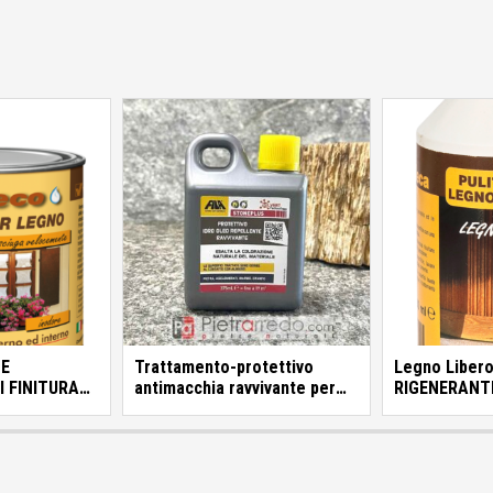
CE
Trattamento-protettivo
Legno Liber
 FINITURA
antimacchia ravvivante per
RIGENERANT
pietra “FILA STONE PLUS”
ANNERITO
375 ML