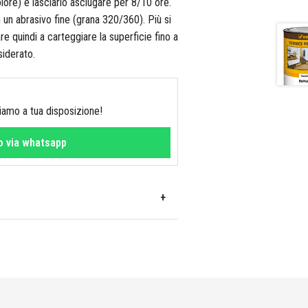
olore) e lasciarlo asciugare per 8/10 ore.
un abrasivo fine (grana 320/360). Più si
are quindi a carteggiare la superficie fino a
siderato.
Siamo a tua disposizione!
fo via whatsapp