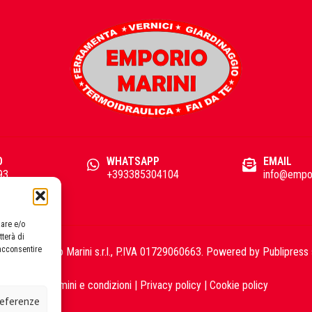
O
WHATSAPP
EMAIL
93
+393385304104
info@empor
zare e/o
tterà di
acconsentire
2026 Emporio Marini s.r.l., P.IVA 01729060663. Powered by
Publipress 
Termini e condizioni
|
Privacy policy
|
Cookie policy
preferenze