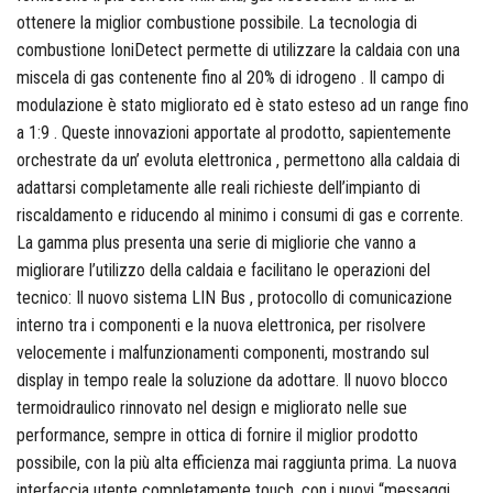
ottenere la miglior combustione possibile. La tecnologia di
combustione IoniDetect permette di utilizzare la caldaia con una
Fisher
miscela di gas contenente fino al 20% di idrogeno . Il campo di
modulazione è stato migliorato ed è stato esteso ad un range fino
a 1:9 . Queste innovazioni apportate al prodotto, sapientemente
orchestrate da un’ evoluta elettronica , permettono alla caldaia di
FOCO
adattarsi completamente alle reali richieste dell’impianto di
riscaldamento e riducendo al minimo i consumi di gas e corrente.
La gamma plus presenta una serie di migliorie che vanno a
migliorare l’utilizzo della caldaia e facilitano le operazioni del
Fondital
tecnico: Il nuovo sistema LIN Bus , protocollo di comunicazione
interno tra i componenti e la nuova elettronica, per risolvere
velocemente i malfunzionamenti componenti, mostrando sul
display in tempo reale la soluzione da adottare. Il nuovo blocco
FT
termoidraulico rinnovato nel design e migliorato nelle sue
performance, sempre in ottica di fornire il miglior prodotto
possibile, con la più alta efficienza mai raggiunta prima. La nuova
interfaccia utente completamente touch, con i nuovi “messaggi