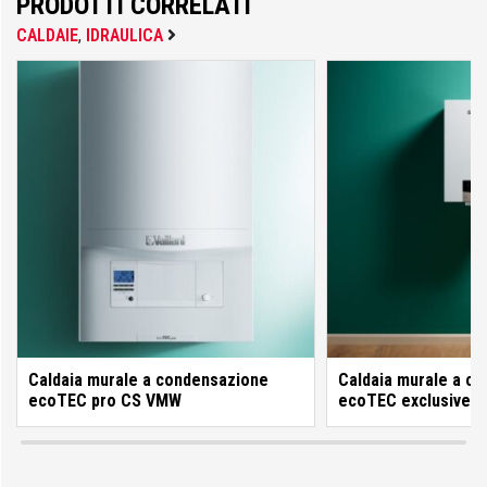
PRODOTTI CORRELATI
CALDAIE
,
IDRAULICA
IsoKalor
Karcher
Kerakoll
Klover
Caldaia murale a condensazione
Caldaia murale a c
ecoTEC pro CS VMW
ecoTEC exclusive 
Krino