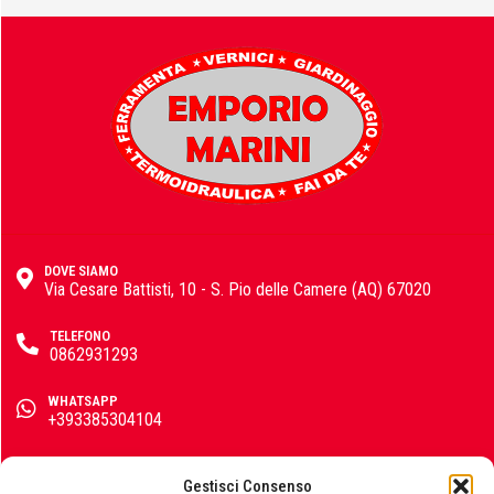
La Nordica Extraflame
Lisa
DOVE SIAMO
Via Cesare Battisti, 10 - S. Pio delle Camere (AQ) 67020
Masidef
TELEFONO
0862931293
WHATSAPP
Monge
+393385304104
EMAIL
info@emporiomarini.com
Gestisci Consenso