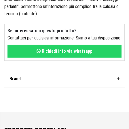
GF Garden
parlanti”, permettono un’interazione più semplice tra la caldaia e
tecnico (o utente).
Hitachi
Sei interessato a questo prodotto?
Contattaci per qualsiasi informazione. Siamo a tua disposizione!
Richiedi info via whatsapp
Horomia
Brand
Husqvarna
Vaillant
IngCo