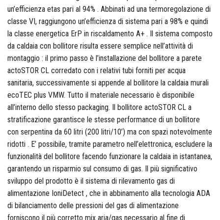
Colorificio Abruzzese
un’efficienza etas pari al 94% . Abbinati ad una termoregolazione di
classe VI, raggiungono un’efficienza di sistema pari a 98% e quindi
Materiale Elettrico
la classe energetica ErP in riscaldamento A+ . Il sistema composto
da caldaia con bollitore risulta essere semplice nell’attività di
Deca
montaggio : il primo passo è l’installazione del bollitore a parete
actoSTOR CL corredato con i relativi tubi forniti per acqua
sanitaria, successivamente si appende al bollitore la caldaia murali
ecoTEC plus VMW. Tutto il materiale necessario è disponibile
Einhell
all’interno dello stesso packaging. Il bollitore actoSTOR CL a
stratificazione garantisce le stesse performance di un bollitore
con serpentina da 60 litri (200 litri/10’) ma con spazi notevolmente
ridotti . E’ possibile, tramite parametro nell’elettronica, escludere la
Femi
funzionalità del bollitore facendo funzionare la caldaia in istantanea,
garantendo un risparmio sul consumo di gas. Il più significativo
sviluppo del prodotto è il sistema di rilevamento gas di
alimentazione IoniDetect , che in abbinamento alla tecnologia ADA
Fila
di bilanciamento delle pressioni del gas di alimentazione
forniscono il più corretto mix aria/gas necessario al fine di