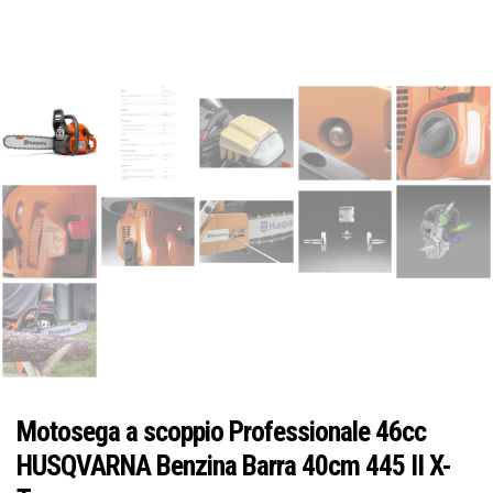
Idraulica
Sist. Irrigazione
Soffiatori
Bongioanni
Tagliaerba
Vernici
Campagnola
Hobby e fai da te
Carinci
Ferramenta
CBE Elettrodomestici
Motosega a scoppio Professionale 46cc
HUSQVARNA Benzina Barra 40cm 445 II X-
Casalinghi