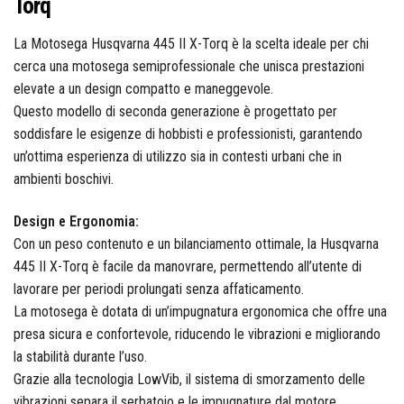
Torq
Colorificio Abruzzese
La Motosega Husqvarna 445 II X-Torq è la scelta ideale per chi
Materiale Elettrico
cerca una motosega semiprofessionale che unisca prestazioni
elevate a un design compatto e maneggevole.
Deca
Questo modello di seconda generazione è progettato per
soddisfare le esigenze di hobbisti e professionisti, garantendo
un’ottima esperienza di utilizzo sia in contesti urbani che in
ambienti boschivi.
Einhell
Design e Ergonomia:
Con un peso contenuto e un bilanciamento ottimale, la Husqvarna
445 II X-Torq è facile da manovrare, permettendo all’utente di
Femi
lavorare per periodi prolungati senza affaticamento.
La motosega è dotata di un’impugnatura ergonomica che offre una
presa sicura e confortevole, riducendo le vibrazioni e migliorando
la stabilità durante l’uso.
Fila
Grazie alla tecnologia LowVib, il sistema di smorzamento delle
vibrazioni separa il serbatoio e le impugnature dal motore,