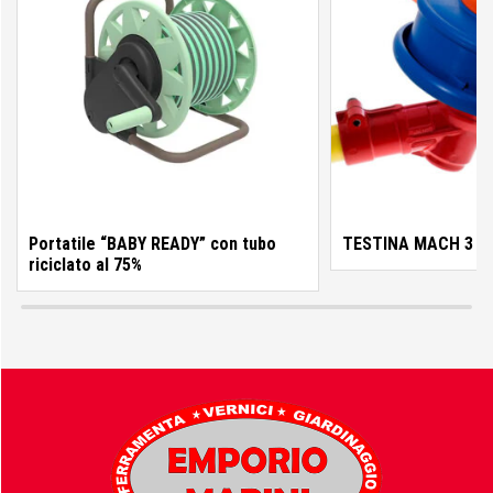
Montolit
Moretti design
Portatile “BABY READY” con tubo
TESTINA MACH 3
Oikos
riciclato al 75%
Oikos Deco Paint
Oikos NovaliS