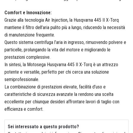
IsoKalor
Comfort e Innovazione:
Grazie alla tecnologia Air Injection, la Husqvarna 445 II X-Torq
mantiene il filtro dell’aria pulito più a lungo, riducendo la necessità
di manutenzione frequente.
Karcher
Questo sistema centrifuga l’aria in ingresso, rimuovendo polvere e
particelle, prolungando la vita del motore e migliorando le
prestazioni complessive.
In sintesi, la Motosega Husqvarna 445 II X-Torq è un attrezzo
Kerakoll
potente e versatile, perfetto per chi cerca una soluzione
semiprofessionale.
La combinazione di prestazioni elevate, facilità d’uso e
caratteristiche di sicurezza avanzate la rendono una scelta
Klover
eccellente per chiunque desideri affrontare lavori di taglio con
efficienza e comfort.
Sei interessato a questo prodotto?
Krino