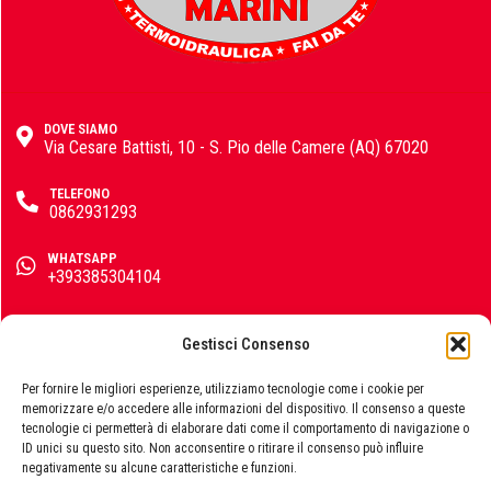
Oikos White colors
DOVE SIAMO
Via Cesare Battisti, 10 - S. Pio delle Camere (AQ) 67020
Qlight
TELEFONO
0862931293
WHATSAPP
+393385304104
Ribimex
EMAIL
info@emporiomarini.com
Gestisci Consenso
SEGUICI SUI SOCIAL
Per fornire le migliori esperienze, utilizziamo tecnologie come i cookie per
Rosi
memorizzare e/o accedere alle informazioni del dispositivo. Il consenso a queste
tecnologie ci permetterà di elaborare dati come il comportamento di navigazione o
ID unici su questo sito. Non acconsentire o ritirare il consenso può influire
negativamente su alcune caratteristiche e funzioni.