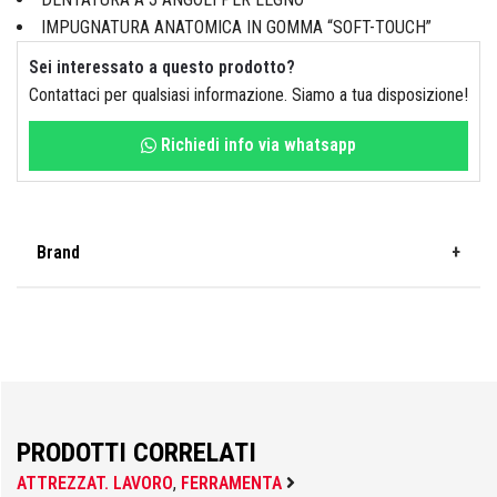
IMPUGNATURA ANATOMICA IN GOMMA “SOFT-TOUCH”
Idraulica
Sist. Irrigazione
Sei interessato a questo prodotto?
Soffiatori
Bongioanni
Contattaci per qualsiasi informazione. Siamo a tua disposizione!
Tagliaerba
Vernici
Richiedi info via whatsapp
Campagnola
Hobby e fai da te
Brand
Carinci
FT
Ferramenta
CBE Elettrodomestici
PRODOTTI CORRELATI
Casalinghi
ATTREZZAT. LAVORO
,
FERRAMENTA