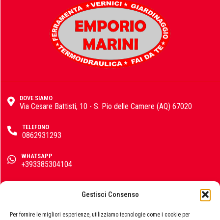
Fisher
FOCO
DOVE SIAMO
Via Cesare Battisti, 10 - S. Pio delle Camere (AQ) 67020
Fondital
TELEFONO
0862931293
WHATSAPP
+393385304104
FT
EMAIL
info@emporiomarini.com
Gestisci Consenso
SEGUICI SUI SOCIAL
Per fornire le migliori esperienze, utilizziamo tecnologie come i cookie per