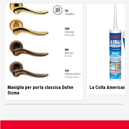
Colorificio Abruzzese
Materiale Elettrico
Deca
Einhell
Maniglia per porta classica Dafne
La Colla Americana
Femi
Sicma
Fila