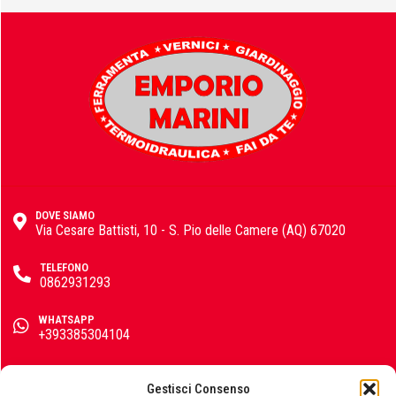
Fisher
FOCO
DOVE SIAMO
Fondital
Via Cesare Battisti, 10 - S. Pio delle Camere (AQ) 67020
TELEFONO
0862931293
FT
WHATSAPP
+393385304104
EMAIL
info@emporiomarini.com
Gestisci Consenso