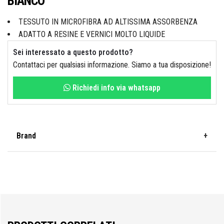
BIANCO
Idraulica
Sist. Irrigazione
TESSUTO IN MICROFIBRA AD ALTISSIMA ASSORBENZA
Soffiatori
ADATTO A RESINE E VERNICI MOLTO LIQUIDE
Bongioanni
Sei interessato a questo prodotto?
Tagliaerba
Vernici
Contattaci per qualsiasi informazione. Siamo a tua disposizione!
Campagnola
Richiedi info via whatsapp
Hobby e fai da te
Carinci
Brand
Ferramenta
FT
CBE Elettrodomestici
Casalinghi