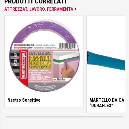
PRODOTTI CORRELATI
Colorificio Abruzzese
ATTREZZAT. LAVORO
,
FERRAMENTA
Materiale Elettrico
Deca
Einhell
Femi
Nastro Sensitive
MARTELLO DA CARP
“DURAFLEX”
Fila