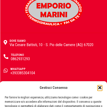
Fisher
FOCO
DOVE SIAMO
Via Cesare Battisti, 10 - S. Pio delle Camere (AQ) 67020
TELEFONO
0862931293
Fondital
WHATSAPP
+393385304104
EMAIL
FT
info@emporiomarini.com
Gestisci Consenso
SEGUICI SUI SOCIAL
Per fornire le migliori esperienze, utilizziamo tecnologie come i cookie per
memorizzare e/o accedere alle informazioni del dispositivo. Il consenso a queste
tecnologie ci permetterà di elaborare dati come il comportamento di navigazione o