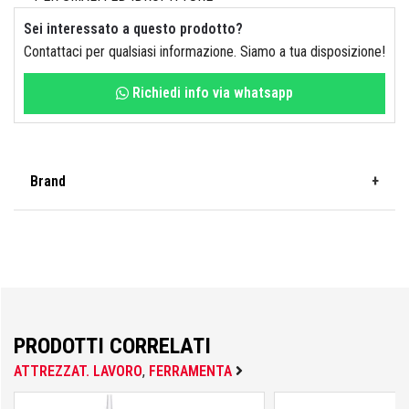
Idraulica
Sist. Irrigazione
Sei interessato a questo prodotto?
Contattaci per qualsiasi informazione. Siamo a tua disposizione!
Soffiatori
Bongioanni
Richiedi info via whatsapp
Tagliaerba
Vernici
Campagnola
Brand
Hobby e fai da te
FT
Carinci
Ferramenta
CBE Elettrodomestici
PRODOTTI CORRELATI
ATTREZZAT. LAVORO
,
FERRAMENTA
Casalinghi