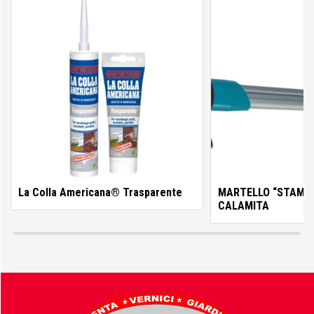
Colorificio Abruzzese
Materiale Elettrico
Deca
Einhell
La Colla Americana® Trasparente
MARTELLO “STAMIN
CALAMITA
Femi
Fila