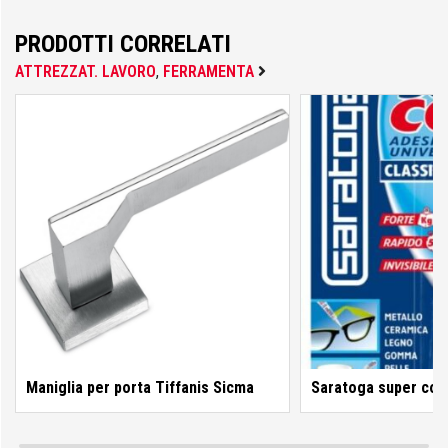
Colorificio Abruzzese
PRODOTTI CORRELATI
Materiale Elettrico
ATTREZZAT. LAVORO
,
FERRAMENTA
Deca
Einhell
Femi
Maniglia per porta Tiffanis Sicma
Saratoga super coll
Fila