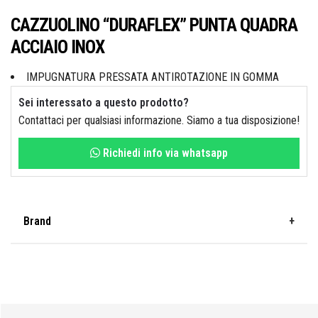
Idraulica
Sist. Irrigazione
CAZZUOLINO “DURAFLEX” PUNTA QUADRA
ACCIAIO INOX
Soffiatori
Bongioanni
Tagliaerba
IMPUGNATURA PRESSATA ANTIROTAZIONE IN GOMMA
Vernici
Sei interessato a questo prodotto?
Campagnola
Contattaci per qualsiasi informazione. Siamo a tua disposizione!
Richiedi info via whatsapp
Hobby e fai da te
Carinci
Brand
Ferramenta
CBE Elettrodomestici
FT
Casalinghi