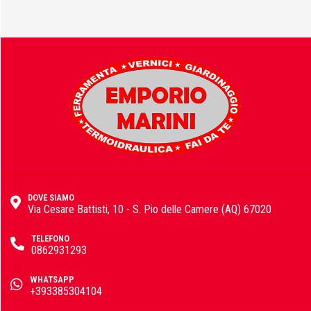
Fisher
FOCO
Fondital
DOVE SIAMO
Via Cesare Battisti, 10 - S. Pio delle Camere (AQ) 67020
TELEFONO
FT
0862931293
WHATSAPP
+393385304104