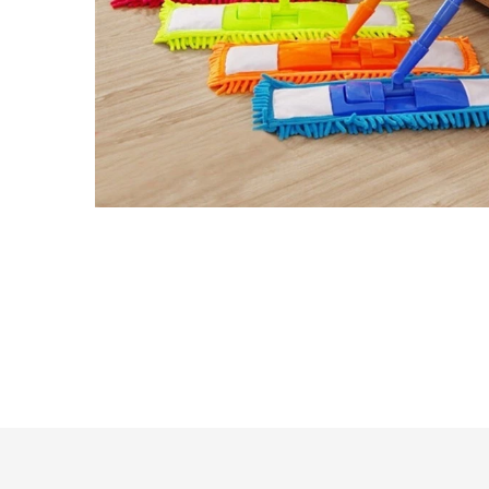
Idraulica
Sist. Irrigazione
Soffiatori
Bongioanni
Tagliaerba
Vernici
Campagnola
Hobby e fai da te
Carinci
Ferramenta
CBE Elettrodomestici
Casalinghi