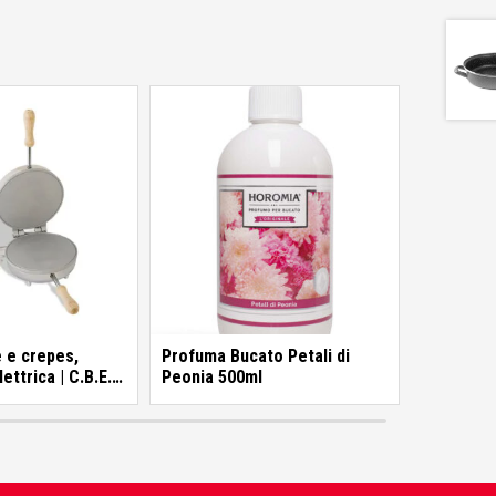
 e crepes,
Profuma Bucato Petali di
ettrica | C.B.E.
Peonia 500ml
tici