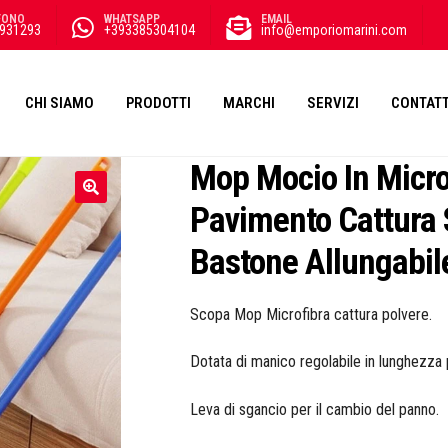
FONO
WHATSAPP
EMAIL
931293
+393385304104
info@emporiomarini.com
CHI SIAMO
PRODOTTI
MARCHI
SERVIZI
CONTATT
Mop Mocio In Micro
Pavimento Cattura
Bastone Allungabi
Scopa Mop Microfibra cattura polvere.
Dotata di manico regolabile in lunghezza 
Leva di sgancio per il cambio del panno.