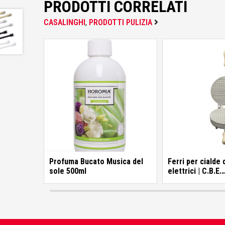
PRODOTTI CORRELATI
Colorificio Abruzzese
CASALINGHI
,
PRODOTTI PULIZIA
Materiale Elettrico
Deca
Einhell
Femi
Profuma Bucato Musica del
Ferri per cialde
sole 500ml
elettrici | C.B.E.
Elettrodomestic
Fila