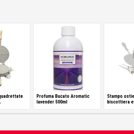
 quadrettate
Profuma Bucato Aromatic
Stampo ostie
lavender 500ml
biscottiera el
i
Elettrodomes