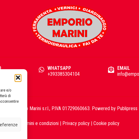
O
WHATSAPP
EMAIL
93
+393385304104
info@empor
zare e/o
tterà di
acconsentire
2026 Emporio Marini s.r.l., P.IVA 01729060663. Powered by
Publipress 
Termini e condizioni
|
Privacy policy
|
Cookie policy
preferenze