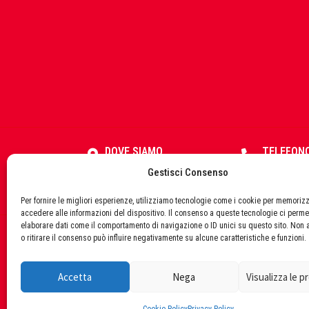
Fisher
FOCO
DOVE SIAMO
TELEFON
Via Cesare Battisti, 10 - S.
08629312
Gestisci Consenso
Fondital
Pio delle Camere (AQ)
67020
Per fornire le migliori esperienze, utilizziamo tecnologie come i cookie per memoriz
accedere alle informazioni del dispositivo. Il consenso a queste tecnologie ci perme
elaborare dati come il comportamento di navigazione o ID unici su questo sito. Non 
o ritirare il consenso può influire negativamente su alcune caratteristiche e funzioni.
© 
FT
Accetta
Nega
Visualizza le 