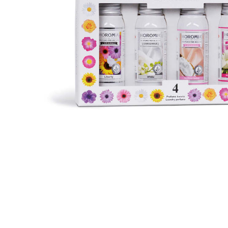
Idraulica
Sist. Irrigazione
Soffiatori
Bongioanni
Tagliaerba
Vernici
Campagnola
Hobby e fai da te
Carinci
Ferramenta
CBE Elettrodomestici
Casalinghi