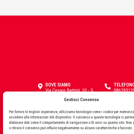
Fisher
FOCO
Fondital
DOVE SIAMO
TELEFON
Via Cesare Battisti, 10 - S.
08629312
Pio delle Camere (AQ)
Gestisci Consenso
67020
FT
Per fornire le migliori esperienze, utilizziamo tecnologie come i cookie per memoriz
accedere alle informazioni del dispositivo. Il consenso a queste tecnologie ci perme
elaborare dati come il comportamento di navigazione o ID unici su questo sito. Non 
© 
o ritirare il consenso può influire negativamente su alcune caratteristiche e funzioni.