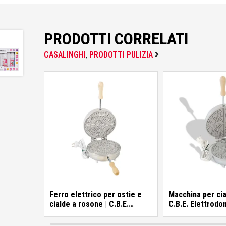
Colorificio Abruzzese
PRODOTTI CORRELATI
Materiale Elettrico
CASALINGHI
,
PRODOTTI PULIZIA
Deca
Einhell
Femi
Ferro elettrico per ostie e
Macchina per cial
cialde a rosone | C.B.E.
C.B.E. Elettrodo
Fila
Elettrodomestici