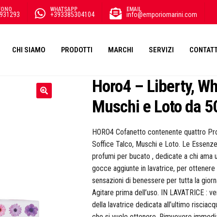
FONO
WHATSAPP
EMAIL
931293
+393385304104
info@emporiomarini.com
CHI SIAMO
PRODOTTI
MARCHI
SERVIZI
CONTATT
Horo4 – Liberty, Whi
Muschi e Loto da 5
HORO4 Cofanetto contenente quattro Prof
Soffice Talco, Muschi e Loto. Le Essenze
profumi per bucato , dedicate a chi ama u
gocce aggiunte in lavatrice, per ottenere 
sensazioni di benessere per tutta la gio
Agitare prima dell’uso. IN LAVATRICE : v
della lavatrice dedicata all’ultimo risciac
che si vuole ottenere. Rimuovere immedi