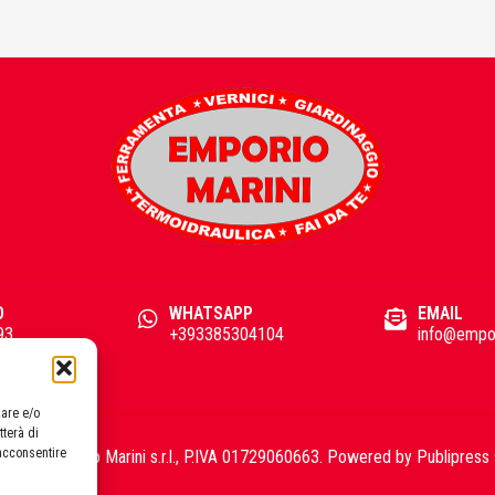
O
WHATSAPP
EMAIL
93
+393385304104
info@empor
zare e/o
tterà di
acconsentire
2026 Emporio Marini s.r.l., P.IVA 01729060663. Powered by
Publipress 