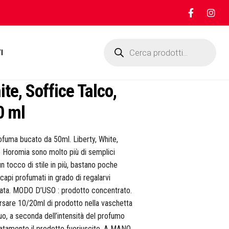
Products
search
I
te, Soffice Talco,
0 ml
uma bucato da 50ml. Liberty, White,
 Horomia sono molto più di semplici
n tocco di stile in più, bastano poche
capi profumati in grado di regalarvi
rnata. MODO D’USO : prodotto concentrato.
ersare 10/20ml di prodotto nella vaschetta
quo, a seconda dell’intensità del profumo
atamente il prodotto fuoriuscito. A MANO