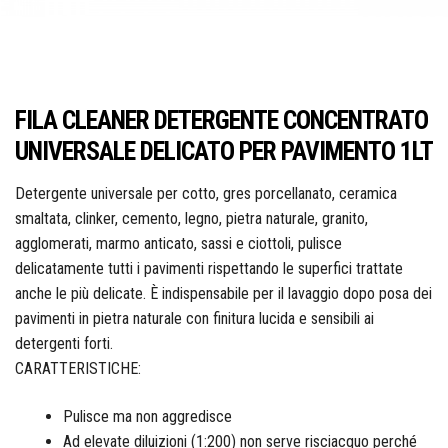
Idraulica
Sist. Irrigazione
Soffiatori
Bongioanni
Tagliaerba
FILA CLEANER DETERGENTE CONCENTRATO
Vernici
UNIVERSALE DELICATO PER PAVIMENTO 1LT
Campagnola
Detergente universale per cotto, gres porcellanato, ceramica
smaltata, clinker, cemento, legno, pietra naturale, granito,
Hobby e fai da te
agglomerati, marmo anticato, sassi e ciottoli, pulisce
Carinci
delicatamente tutti i pavimenti rispettando le superfici trattate
anche le più delicate. È indispensabile per il lavaggio dopo posa dei
pavimenti in pietra naturale con finitura lucida e sensibili ai
Ferramenta
detergenti forti.
CBE Elettrodomestici
CARATTERISTICHE:
Pulisce ma non aggredisce
Casalinghi
Ad elevate diluizioni (1:200) non serve risciacquo perché