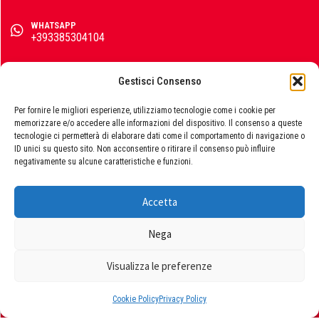
WHATSAPP
IsoKalor
+393385304104
EMAIL
info@emporiomarini.com
Gestisci Consenso
Karcher
SEGUICI SUI SOCIAL
Per fornire le migliori esperienze, utilizziamo tecnologie come i cookie per
memorizzare e/o accedere alle informazioni del dispositivo. Il consenso a queste
tecnologie ci permetterà di elaborare dati come il comportamento di navigazione o
ID unici su questo sito. Non acconsentire o ritirare il consenso può influire
negativamente su alcune caratteristiche e funzioni.
Kerakoll
Accetta
© 2026 Emporio Marini s.r.l., P.IVA 01729060663. Powered by
Publipress srl
Nega
Klover
Termini e condizioni
|
Privacy policy
|
Cookie policy
Visualizza le preferenze
Contattaci
Cookie Policy
Privacy Policy
Krino