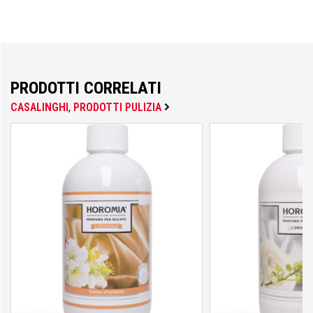
Fila
Fisher
PRODOTTI CORRELATI
CASALINGHI
,
PRODOTTI PULIZIA
FOCO
Fondital
FT