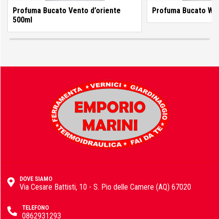
GF Garden
Profuma Bucato Vento d’oriente
Profuma Bucato Whi
500ml
Hitachi
Horomia
Husqvarna
DOVE SIAMO
Via Cesare Battisti, 10 - S. Pio delle Camere (AQ) 67020
IngCo
TELEFONO
0862931293