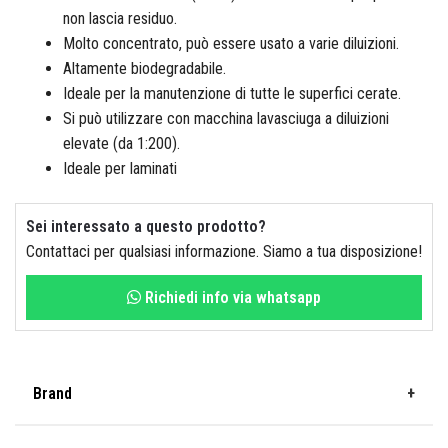
Colorificio Abruzzese
non lascia residuo.
Molto concentrato, può essere usato a varie diluizioni.
Altamente biodegradabile.
Materiale Elettrico
Ideale per la manutenzione di tutte le superfici cerate.
Deca
Si può utilizzare con macchina lavasciuga a diluizioni
elevate (da 1:200).
Ideale per laminati
Einhell
Sei interessato a questo prodotto?
Contattaci per qualsiasi informazione. Siamo a tua disposizione!
Richiedi info via whatsapp
Femi
Brand
Fila