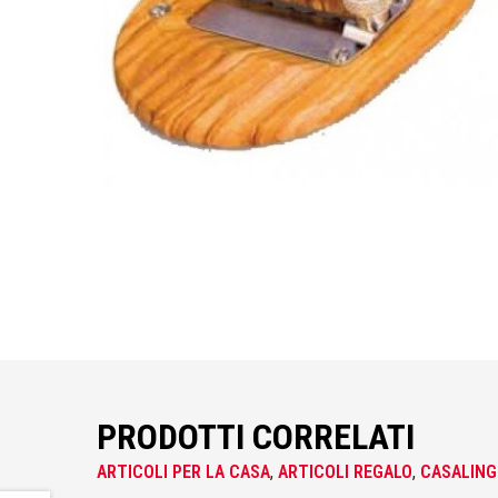
Idraulica
Sist. Irrigazione
Soffiatori
Bongioanni
Tagliaerba
Vernici
Campagnola
Hobby e fai da te
Carinci
Ferramenta
CBE Elettrodomestici
PRODOTTI CORRELATI
Casalinghi
ARTICOLI PER LA CASA
,
ARTICOLI REGALO
,
CASALING