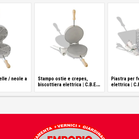
lle / neole a
Stampo ostie e crepes,
Piastra per f
biscottiera elettrica | C.B.E.
elettrica | C.
i
Elettrodomestici
Elettrodomes