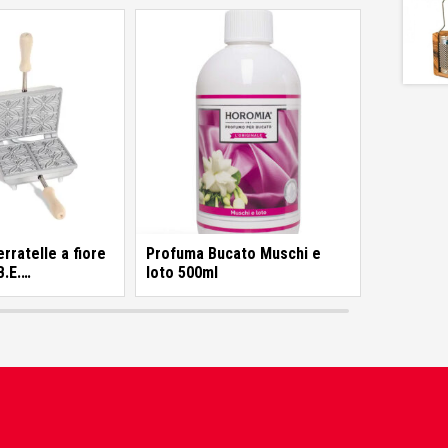
erratelle a fiore
Profuma Bucato Muschi e
B.E.
loto 500ml
tici