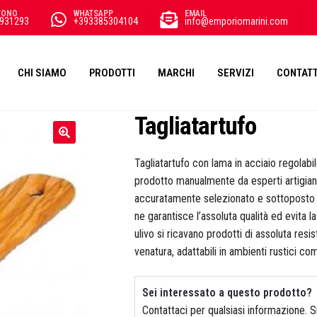
FONO
WHATSAPP
EMAIL
931293
+393385304104
info@emporiomarini.com
CHI SIAMO
PRODOTTI
MARCHI
SERVIZI
CONTATT
Tagliatartufo
Tagliatartufo con lama in acciaio regolabi
prodotto manualmente da esperti artigiani 
accuratamente selezionato e sottoposto 
ne garantisce l’assoluta qualità ed evita la
ulivo si ricavano prodotti di assoluta resis
venatura, adattabili in ambienti rustici co
Sei interessato a questo prodotto?
Contattaci per qualsiasi informazione. 