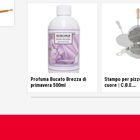
Colorificio Abruzzese
Materiale Elettrico
Deca
Einhell
Profuma Bucato Brezza di
Stampo per pizze
primavera 500ml
cuore | C.B.E.
Elettrodomestic
Femi
Fila