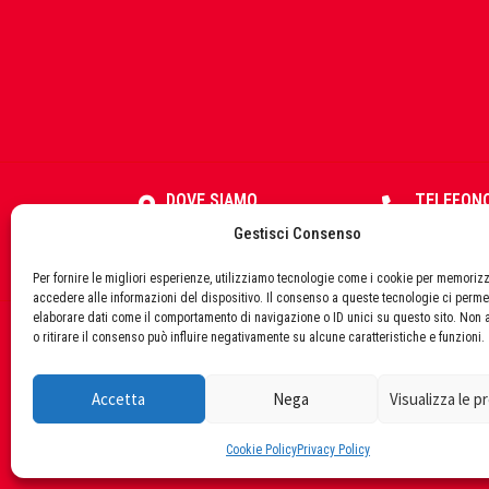
Fisher
FOCO
DOVE SIAMO
TELEFON
Via Cesare Battisti, 10 - S.
08629312
Gestisci Consenso
Pio delle Camere (AQ)
67020
Fondital
Per fornire le migliori esperienze, utilizziamo tecnologie come i cookie per memoriz
accedere alle informazioni del dispositivo. Il consenso a queste tecnologie ci perme
elaborare dati come il comportamento di navigazione o ID unici su questo sito. Non 
o ritirare il consenso può influire negativamente su alcune caratteristiche e funzioni.
© 
FT
Accetta
Nega
Visualizza le 
Cookie Policy
Privacy Policy