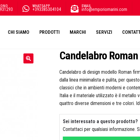
FONO
WHATSAPP
EMAIL
931293
+393385304104
info@emporiomarini.com
CHI SIAMO
PRODOTTI
MARCHI
SERVIZI
CONTATT
Candelabro Roman
Candelabro di design modello Roman firma
dalla linea minimalista e pulita, per questo
classici che in ambienti moderni e contem
Italia e il materiale utilizzato è il metallo
quattro diverse dimensioni e tre colori. 
Sei interessato a questo prodotto?
Contattaci per qualsiasi informazione. 