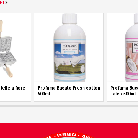
HI
telle a fiore
Profuma Bucato Fresh cotton
Profuma Buca
500ml
Talco 500ml
i