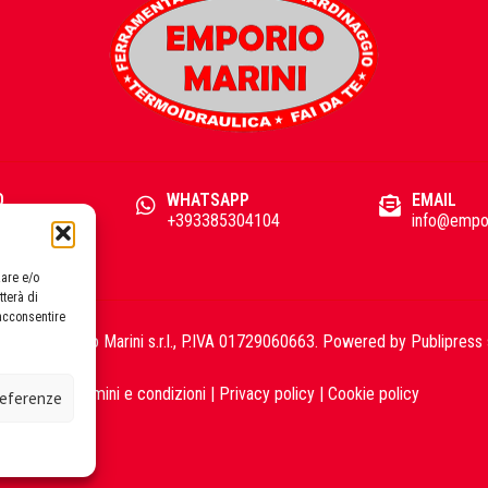
O
WHATSAPP
EMAIL
93
+393385304104
info@empor
zare e/o
tterà di
acconsentire
2026 Emporio Marini s.r.l., P.IVA 01729060663. Powered by
Publipress 
Termini e condizioni
|
Privacy policy
|
Cookie policy
preferenze