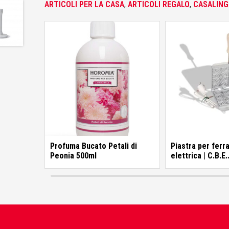
ARTICOLI PER LA CASA
,
ARTICOLI REGALO
,
CASALING
Colorificio Abruzzese
Materiale Elettrico
Deca
Einhell
Profuma Bucato Petali di
Piastra per ferra
Peonia 500ml
elettrica | C.B.E.
Femi
Elettrodomestic
Fila